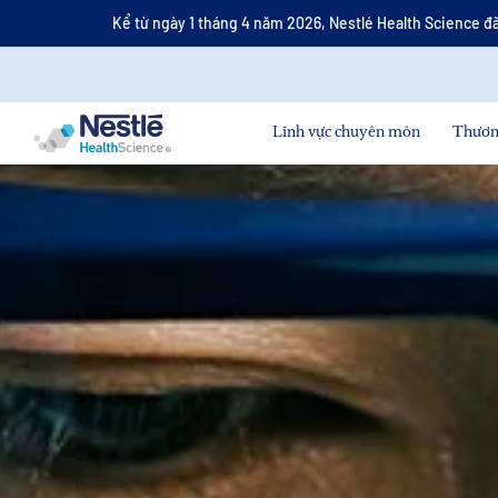
Nội
Kể từ ngày 1 tháng 4 năm 2026, Nestlé Health Science đã
dung
tìm
kiếm
Skip to main content
Lĩnh vực chuyên môn
Thươn