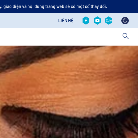
, giao diện và nội dung trang web sẽ có một số thay đổi.
Social revamp v2
Contact revamp
LIÊN HỆ