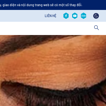
, giao diện và nội dung trang web sẽ có một số thay đổi.
Social revamp v2
Contact revamp
LIÊN HỆ