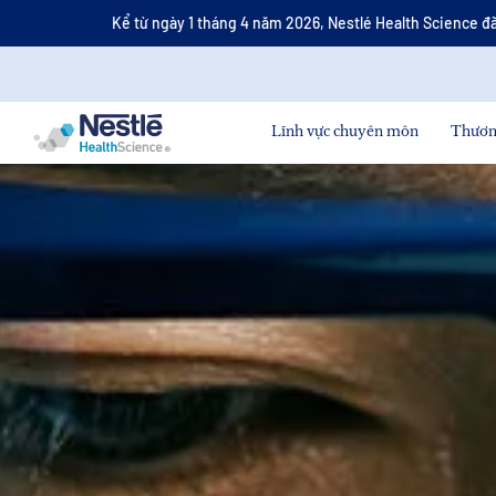
Nội
Kể từ ngày 1 tháng 4 năm 2026, Nestlé Health Science đã
dung
tìm
kiếm
Skip to main content
Lĩnh vực chuyên môn
Thươn