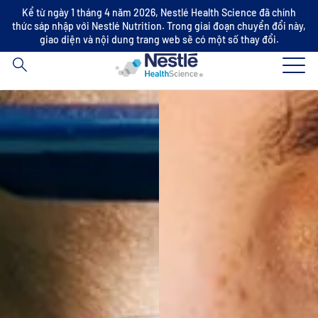
Nội
Kể từ ngày 1 tháng 4 năm 2026, Nestlé Health Science đã chính
thức sáp nhập với Nestlé Nutrition. Trong giai đoạn chuyển đổi này,
dung
giao diện và nội dung trang web sẽ có một số thay đổi.
tìm
Skip to main content
kiếm
Lĩnh vực chuyên môn
Thương hiệu
Về chúng tôi
Chăm sóc sức khỏe
Hợp tác & Đầu Tư