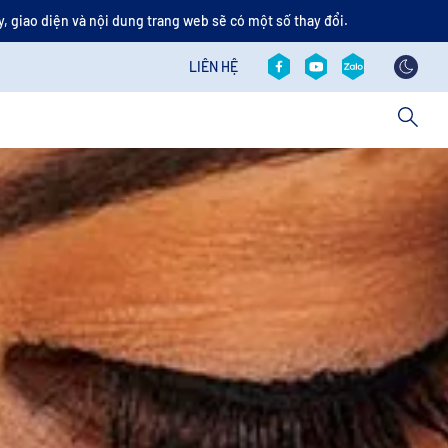
, giao diện và nội dung trang web sẽ có một số thay đổi.
Social revamp v2
Contact revamp
LIÊN HỆ