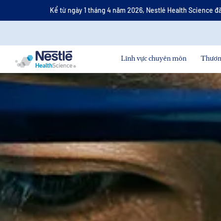
Nội
Kể từ ngày 1 tháng 4 năm 2026, Nestlé Health Science đã
dung
tìm
kiếm
Skip to main content
Lĩnh vực chuyên môn
Thươn