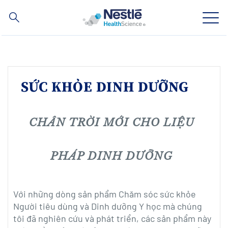
Nội
dung
tìm
kiếm
Skip
to
main
Lĩnh vực chuyên môn
content
SỨC KHỎE DINH DƯỠNG
Thương hiệu
CHÂN TRỜI MỚI CHO LIỆU
Về chúng tôi
Chăm sóc sức khỏe
PHÁP DINH DƯỠNG
Hợp tác & Đầu Tư
Với những dòng sản phẩm Chăm sóc sức khỏe
Người tiêu dùng và Dinh dưỡng Y học mà chúng
Social
LIÊN HỆ
tôi đã nghiên cứu và phát triển, các sản phẩm này
Contact