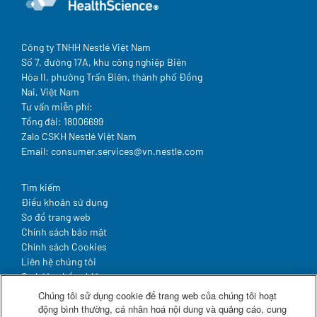
Công ty TNHH Nestlé Việt Nam
Số 7, đường 17A, khu công nghiệp Biên
Hòa II, phường Trấn Biên, thành phố Đồng
Nai, Việt Nam
Tư vấn miễn phí:
Tổng đài: 18006699
Zalo CSKH Nestlé Việt Nam
Email: consumer.services@vn.nestle.com
Legal
Tìm kiếm
Điều khoản sử dụng
Sơ đồ trang web
Chính sách bảo mật
Chính sách Cookies
Liên hệ chúng tôi
Cơ hội nghề nghiệp
Hợp tác & Đầu tư
Chúng tôi sử dụng cookie để trang web của chúng tôi hoạt
động bình thường, cá nhân hoá nội dung và quảng cáo, cung