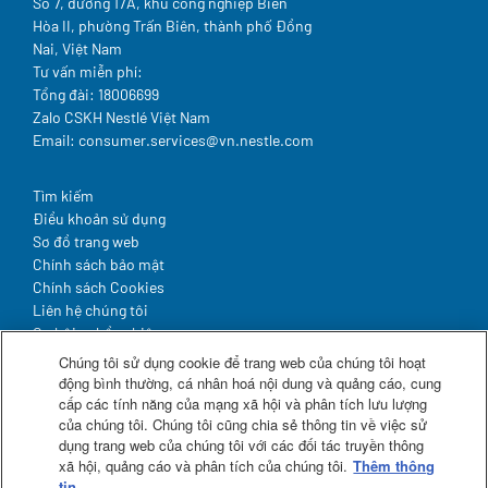
Số 7, đường 17A, khu công nghiệp Biên
thương hơn.
Hòa II, phường Trấn Biên, thành phố Đồng
Nai, Việt Nam
Lão hóa cũng làm cho việc hấp thu ở đường tiêu
Tư vấn miễn phí:
6
hóa thay đổi.
Ngay cả ở những người khỏe
Tổng đài: 18006699
mạnh cũng có thể có tình trạng kém hấp thu chất
Zalo CSKH Nestlé Việt Nam
7
béo, gây ra sút cân và thiếu hụt vitamin.
Sự
Email: consumer.services@vn.nestle.com
thiếu hụt vitamin xảy ra do một số vitamin tan
trong chất béo, đặc biệt là vitamin A, D, E và K, lại
Legal
Tìm kiếm
7
,
8
cần chất béo cho cơ thể hấp thụ chúng.
Điều khoản sử dụng
Sơ đồ trang web
Lão hóa cũng làm thay đổi cân bằng vi khuẩn
Chính sách bảo mật
trong đại tràng, ảnh hưởng đến chức năng đường
Chính sách Cookies
9
ruột và tình trạng sức khỏe ở người lớn tuổi.
Liên hệ chúng tôi
Cơ hội nghề nghiệp
Cuối cùng, ở người lớn tuổi có tình trạng không
Hợp tác & Đầu tư
Chúng tôi sử dụng cookie để trang web của chúng tôi hoạt
10
dung nạp lactose hoặc kém hấp thu.
Sự già
động bình thường, cá nhân hoá nội dung và quảng cáo, cung
yếu dẫn đến giảm sản xuất lactase, là enzyme
cấp các tính năng của mạng xã hội và phân tích lưu lượng
Theo dõi chúng tôi
phân hủy lactose. Với nồng độ lactase thấp, khi
của chúng tôi. Chúng tôi cũng chia sẻ thông tin về việc sử
dụng trang web của chúng tôi với các đối tác truyền thông
người lớn tuổi sử dụng thực phẩm chứa lactose,
Facebook
xã hội, quảng cáo và phân tích của chúng tôi.
Thêm thông
chẳng hạn như một số sản phẩm bổ sung qua
Zalo
tin