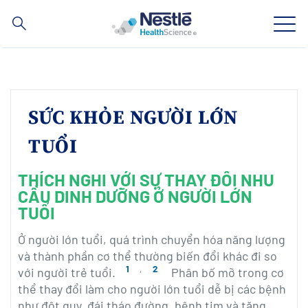
Nội
dung
tìm
kiếm
Skip
to
main
Lĩnh vực chuyên môn
content
SỨC KHỎE NGƯỜI LỚN
Thương hiệu
TUỔI
Về chúng tôi
THÍCH NGHI VỚI SỰ THAY ĐỔI NHU
CẦU DINH DƯỠNG Ở NGƯỜI LỚN
Chăm sóc sức khỏe
TUỔI
Hợp tác & Đầu Tư
Ở người lớn tuổi, quá trình chuyển hóa năng lượng
và thành phần cơ thể thường biến đổi khác đi so
1
,
2
với người trẻ tuổi.
Phân bố mỡ trong cơ
thể thay đổi làm cho người lớn tuổi dễ bị các bệnh
Social
LIÊN HỆ
Contact
như đột quỵ, đái tháo đường, bệnh tim và tăng