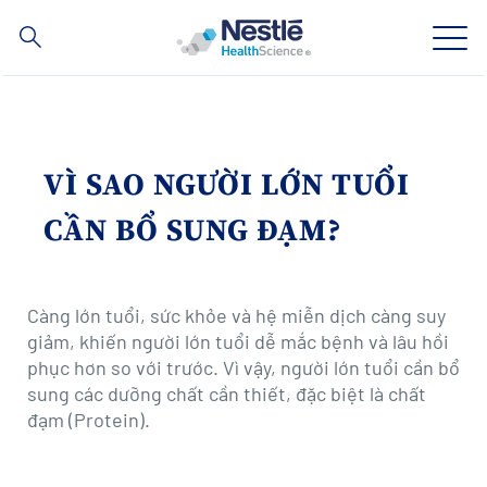
Nội
dung
tìm
kiếm
Skip
to
main
Lĩnh vực chuyên môn
content
VÌ SAO NGƯỜI LỚN TUỔI
Thương hiệu
CẦN BỔ SUNG ĐẠM?
Về chúng tôi
Càng lớn tuổi, sức khỏe và hệ miễn dịch càng suy
Chăm sóc sức khỏe
giảm, khiến người lớn tuổi dễ mắc bệnh và lâu hồi
phục hơn so với trước. Vì vậy, người lớn tuổi cần bổ
Hợp tác & Đầu Tư
sung các dưỡng chất cần thiết, đặc biệt là chất
đạm (Protein).
Social
LIÊN HỆ
Contact