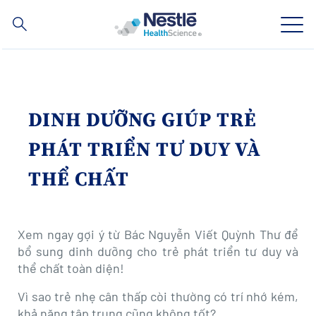
Nội
dung
tìm
kiếm
Skip
to
main
Lĩnh vực chuyên môn
content
DINH DƯỠNG GIÚP TRẺ
Thương hiệu
PHÁT TRIỂN TƯ DUY VÀ
Về chúng tôi
THỂ CHẤT
Chăm sóc sức khỏe
Xem ngay gợi ý từ Bác Nguyễn Viết Quỳnh Thư để
Hợp tác & Đầu Tư
bổ sung dinh dưỡng cho trẻ phát triển tư duy và
thể chất toàn diện!
Vì sao trẻ nhẹ cân thấp còi thường có trí nhớ kém,
Social
LIÊN HỆ
Contact
khả năng tập trung cũng không tốt?