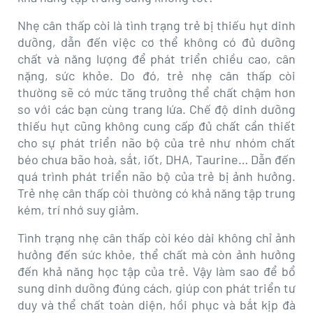
revamp
revamp
Thay đổi giao diện
v2
Nhẹ cân thấp còi là tình trạng trẻ bị thiếu hụt dinh
dưỡng, dẫn đến việc cơ thể không có đủ dưỡng
chất và năng lượng để phát triển chiều cao, cân
nặng, sức khỏe. Do đó, trẻ nhẹ cân thấp còi
thường sẽ có mức tăng trưởng thể chất chậm hơn
so với các bạn cùng trang lứa. Chế độ dinh dưỡng
thiếu hụt cũng không cung cấp đủ chất cần thiết
cho sự phát triển não bộ của trẻ như nhóm chất
béo chưa bão hoà, sắt, iốt, DHA, Taurine… Dẫn đến
quá trình phát triển não bộ của trẻ bị ảnh hưởng.
Trẻ nhẹ cân thấp còi thường có khả năng tập trung
kém, trí nhớ suy giảm.
Tình trạng nhẹ cân thấp còi kéo dài không chỉ ảnh
hưởng đến sức khỏe, thể chất mà còn ảnh hưởng
đến khả năng học tập của trẻ. Vậy làm sao để bổ
sung dinh dưỡng đúng cách, giúp con phát triển tư
duy và thể chất toàn diện, hồi phục và bắt kịp đà