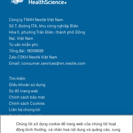
Công ty TNHH Nestlé Việt Nam
Số 7, đường 17A, khu công nghiệp Biên
Hòa II, phường Trấn Biên, thành phố Đồng
Nai, Việt Nam
Tư vấn miễn phí:
Tổng đài: 18006699
Zalo CSKH Nestlé Việt Nam
Email: consumer.services@vn.nestle.com
Legal
Tìm kiếm
Điều khoản sử dụng
Sơ đồ trang web
Chính sách bảo mật
Chính sách Cookies
Liên hệ chúng tôi
Cơ hội nghề nghiệp
Hợp tác & Đầu tư
Chúng tôi sử dụng cookie để trang web của chúng tôi hoạt
động bình thường, cá nhân hoá nội dung và quảng cáo, cung