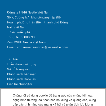
Công ty TNHH Nestlé Việt Nam
Số 7, đường 17A, khu công nghiệp Biên
Hòa II, phường Trấn Biên, thành phố Đồng
Nai, Việt Nam
Tư vấn miễn phí:
Tổng đài: 18006699
Zalo CSKH Nestlé Việt Nam
Email: consumer.services@vn.nestle.com
Legal
Tìm kiếm
Điều khoản sử dụng
Sơ đồ trang web
Chính sách bảo mật
Chính sách Cookies
Liên hệ chúng tôi
Cơ hội nghề nghiệp
Hợp tác & Đầu tư
Chúng tôi sử dụng cookie để trang web của chúng tôi hoạt
động bình thường, cá nhân hoá nội dung và quảng cáo, cung
cấp các tính năng của mạng xã hội và phân tích lưu lượng
Theo dõi chúng tôi