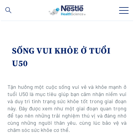
Nội
dung
tìm
kiếm
Skip
to
main
Lĩnh vực chuyên môn
content
SỐNG VUI KHỎE Ở TUỔI
Thương hiệu
U50
Về chúng tôi
Tận hưởng một cuộc sống vui vẻ và khỏe mạnh ở
Chăm sóc sức khỏe
tuổi U50 là mục tiêu giúp bạn cảm nhận niềm vui
và duy trì tình trạng sức khỏe tốt trong giai đoạn
Hợp tác & Đầu Tư
này. Đây được xem như một giai đoạn quan trọng
để tạo nên những trải nghiệm thú vị và đáng nhớ
cùng những người thân yêu, cùng lúc bảo vệ và
Social
LIÊN HỆ
Contact
chăm sóc sức khỏe cơ thể.