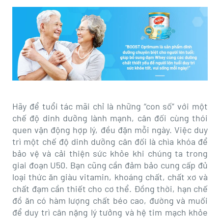
revamp
revamp
Thay đổi giao diện
v2
Hãy để tuổi tác mãi chỉ là những “con số” với một
chế độ dinh dưỡng lành mạnh, cân đối cùng thói
quen vận động hợp lý, đều đặn mỗi ngày. Việc duy
trì một chế độ dinh dưỡng cân đối là chìa khóa để
bảo vệ và cải thiện sức khỏe khi chúng ta trong
giai đoạn U50. Bạn cũng cần đảm bảo cung cấp đủ
loại thức ăn giàu vitamin, khoáng chất, chất xơ và
chất đạm cần thiết cho cơ thể. Đồng thời, hạn chế
đồ ăn có hàm lượng chất béo cao, đường và muối
để duy trì cân nặng lý tưởng và hệ tim mạch khỏe