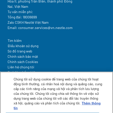
Hòa II, phường Trấn Biên, thành phố Đồng
Nai, Việt Nam
Tư vấn miễn phí:
Tổng đài: 18006699
Zalo CSKH Nestlé Việt Nam
Email: consumer.services@vn.nestle.com
Legal
Tìm kiếm
Điều khoản sử dụng
Sơ đồ trang web
Chính sách bảo mật
Chính sách Cookies
Liên hệ chúng tôi
Cơ hội nghề nghiệp
Hợp tác & Đầu tư
Chúng tôi sử dụng cookie để trang web của chúng tôi hoạt
động bình thường, cá nhân hoá nội dung và quảng cáo, cung
cấp các tính năng của mạng xã hội và phân tích lưu lượng
Theo dõi chúng tôi
của chúng tôi. Chúng tôi cũng chia sẻ thông tin về việc sử
dụng trang web của chúng tôi với các đối tác truyền thông
Facebook
xã hội, quảng cáo và phân tích của chúng tôi.
Thêm thông
Zalo
tin