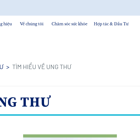
g hiệu
Về chúng tôi
Chăm sóc sức khỏe
Hợp tác & Đầu Tư
Ư
TÌM HIỂU VỀ UNG THƯ
UNG THƯ