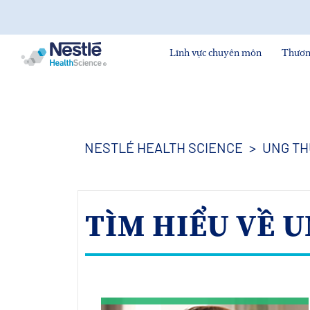
Nội
dung
tìm
kiếm
Lĩnh vực chuyên môn
Thươn
Skip
to
main
content
NESTLÉ HEALTH SCIENCE
UNG TH
TÌM HIỂU VỀ 