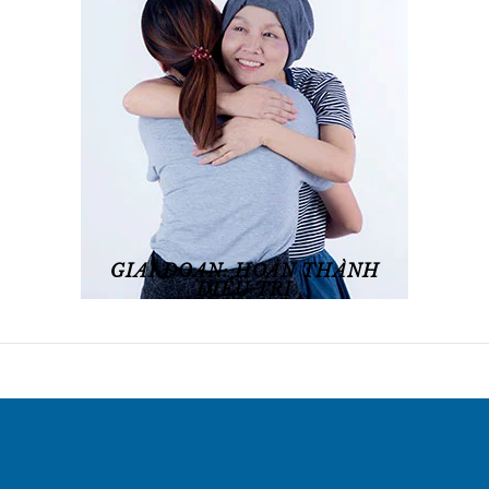
GIAI ĐOẠN: HOÀN THÀNH
ĐIỀU TRỊ
Xem chi tiết