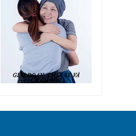
GIAI ĐOẠN: CHIA SẺ VÀ
CHĂM SÓC
Xem chi tiết