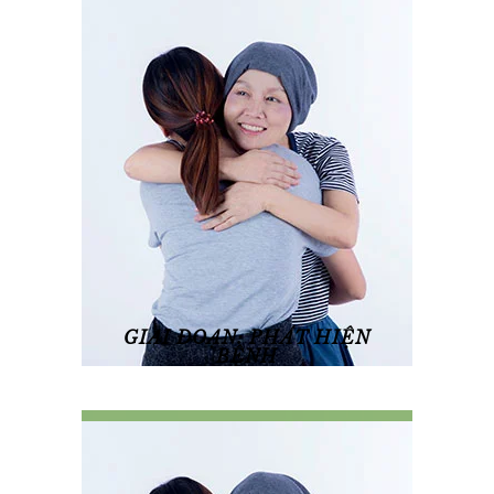
GIAI ĐOẠN: PHÁT HIỆN
BỆNH
Xem chi tiết