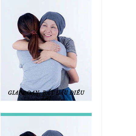
GIAI ĐOẠN: BẮT ĐẦU ĐIỀU
TRỊ
Xem chi tiết