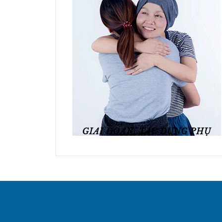
GIAI ĐOẠN: TÁC DỤNG PHỤ
Xem chi tiết